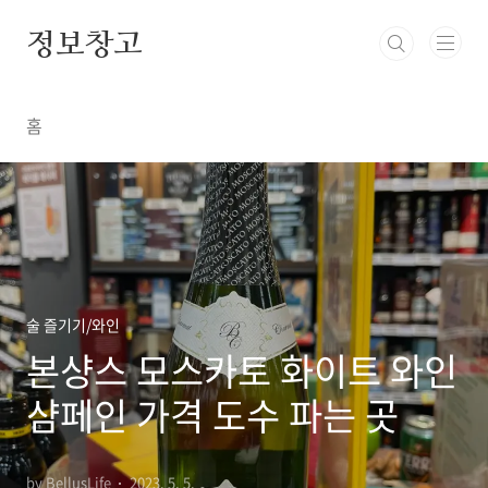
본문 바로가기
정보창고
홈
술 즐기기/와인
본샹스 모스카토 화이트 와인
샴페인 가격 도수 파는 곳
by BellusLife
2023. 5. 5.