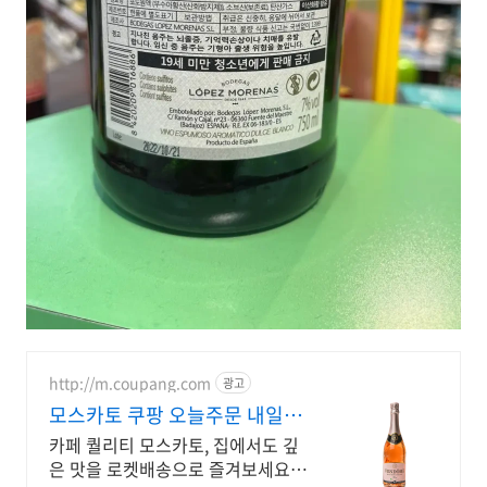
http://m.coupang.com
광고
모스카토 쿠팡 오늘주문 내일도
착 로켓배송
카페 퀄리티 모스카토, 집에서도 깊
은 맛을 로켓배송으로 즐겨보세요.