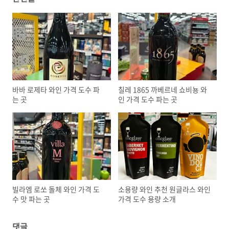
바바 로제타 와인 가격 도수 파
칠레 1865 까베르네 쇼비뇽 와
는 곳
인 가격 도수 파는 곳
빌라엠 로쏘 돌체 와인 가격 도
소용량 와인 추천 원글라스 와인
수 맛 파는 곳
가격 도수 용량 소개
댓글