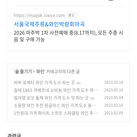
버튼 한 번으로 완성! 간편하게 즐기
는 나만의 홈카페를 쿠팡에서 경험
하세요.
https://magok.siwse.com
광고
서울국제주류&와인박람회마곡
2026 마주박 1차 사전예매 중(8.17까지), 모든 주종 시
음 및 구매 가능
'
술 즐기기
>
와인
' 카테고리의 다른 글
바바 로제타 와인 가격 도수 파는 곳
2023.05.18
(0)
칠레 1865 까베르네 쇼비뇽 와인 가격 도수 파는
2023.05.10
곳
빌라엠 로쏘 돌체 와인 가격 도수 맛 파는 곳
2023.05.04
(0)
(0)
소용량 와인 추천 원글라스 와인 가격 도수 용량
2023.02.16
소개
1만원대 가격 화이트 스위트 스파클링 와인 추천
2023.02.09
(0)
드립니다.
(0)
관련글