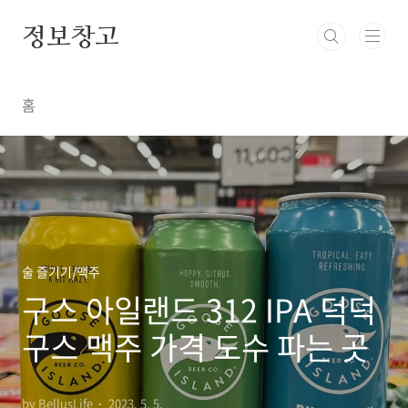
본문 바로가기
정보창고
홈
술 즐기기/맥주
구스 아일랜드 312 IPA 덕덕
구스 맥주 가격 도수 파는 곳
by BellusLife
2023. 5. 5.