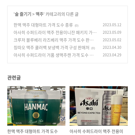
'
술 즐기기
>
맥주
' 카테고리의 다른 글
한맥 맥주 대형마트 가격 도수 종류
2023.05.12
(0)
아사히 수퍼드라이 맥주 전용미니잔 패키지 가격
2023.05.09
구성 소개
크루저 블루베리 라즈베리 맥주 가격 도수 판매
2023.05.02
(0)
안내
칭따오 맥주 쿨러백 보냉백 가격 구성 판매처
2023.04.30
(0)
(0)
아사히 수퍼드라이 거품 생맥주캔 가격 도수 파는
2023.04.29
곳
(0)
관련글
한맥 맥주 대형마트 가격 도수
아사히 수퍼드라이 맥주 전용미