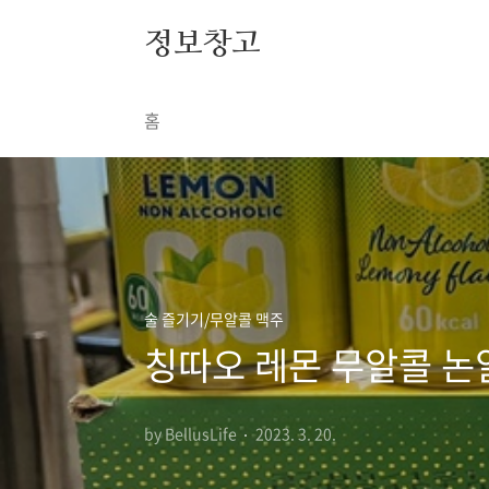
본문 바로가기
정보창고
홈
술 즐기기/무알콜 맥주
칭따오 레몬 무알콜 논
by BellusLife
2023. 3. 20.