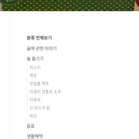
분류 전체보기
술에 관한 이야기
술 즐기기
위스키
맥주
무알콜 맥주
막걸리 전통주 소주
리큐르
진 보드카 럼
와인
음료
생활혜택