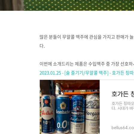
많은 분들이 무알콜 맥주에 관심을 가지고 판매가 
다.
이번에 소개드리는 제품은 수입맥주 중 가장 선호하
2023.01.25 - [술 즐기기/무알콜 맥주] - 호
호가든 칭따오
다. 시대가 
혼술이 이제는
bellus64.co