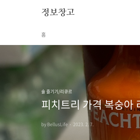
본문 바로가기
정보창고
홈
술 즐기기/리큐르
피치트리 가격 복숭아 
by BellusLife
2023. 2. 7.