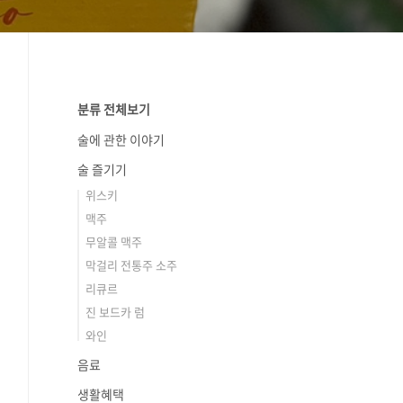
분류 전체보기
술에 관한 이야기
술 즐기기
위스키
맥주
무알콜 맥주
막걸리 전통주 소주
리큐르
진 보드카 럼
와인
음료
생활혜택