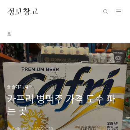
본문 바로가기
정보창고
홈
술 즐기기/맥주
카프리 병맥주 가격 도수 파
는 곳
by BellusLife
2023. 6. 10.