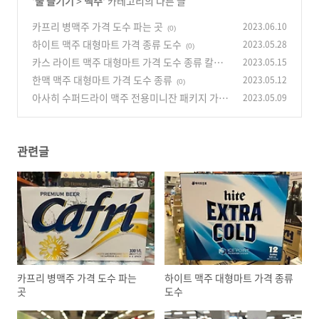
'
술 즐기기
>
맥주
' 카테고리의 다른 글
카프리 병맥주 가격 도수 파는 곳
2023.06.10
(0)
하이트 맥주 대형마트 가격 종류 도수
2023.05.28
(0)
카스 라이트 맥주 대형마트 가격 도수 종류 칼로
2023.05.15
리
한맥 맥주 대형마트 가격 도수 종류
2023.05.12
(0)
(0)
아사히 수퍼드라이 맥주 전용미니잔 패키지 가격
2023.05.09
구성 소개
(0)
관련글
카프리 병맥주 가격 도수 파는
하이트 맥주 대형마트 가격 종류
곳
도수