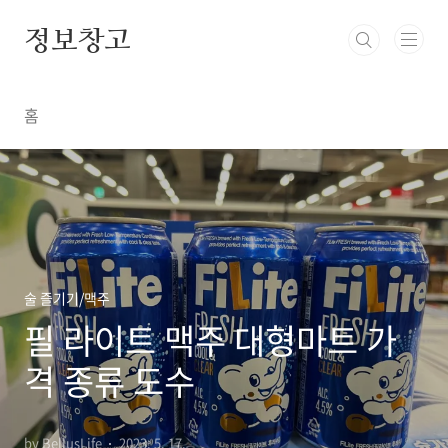
본문 바로가기
정보창고
홈
술 즐기기/맥주
필 라이트 맥주 대형마트 가
격 종류 도수
by BellusLife
2023. 5. 17.