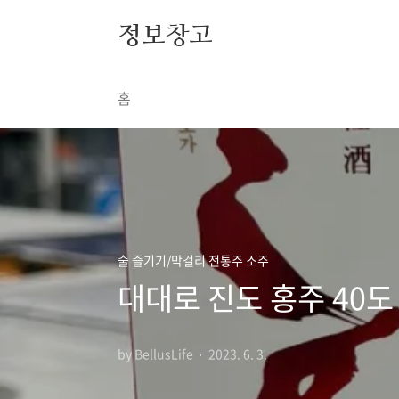
본문 바로가기
정보창고
홈
술 즐기기/막걸리 전통주 소주
대대로 진도 홍주 40도
by BellusLife
2023. 6. 3.