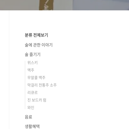
분류 전체보기
술에 관한 이야기
술 즐기기
위스키
맥주
무알콜 맥주
막걸리 전통주 소주
리큐르
진 보드카 럼
와인
음료
생활혜택