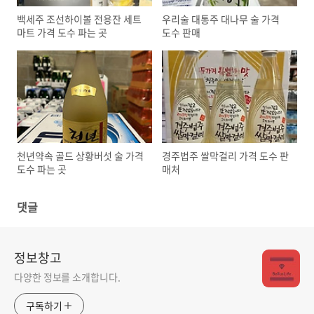
백세주 조선하이볼 전용잔 세트
우리술 대통주 대나무 술 가격
마트 가격 도수 파는 곳
도수 판매
천년약속 골드 상황버섯 술 가격
경주법주 쌀막걸리 가격 도수 판
도수 파는 곳
매처
댓글
정보창고
다양한 정보를 소개합니다.
구독하기