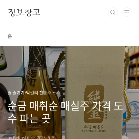
본문 바로가기
정보창고
홈
술 즐기기/막걸리 전통주 소주
순금 매취순 매실주 가격 도
수 파는 곳
by BellusLife
2023. 5. 5.