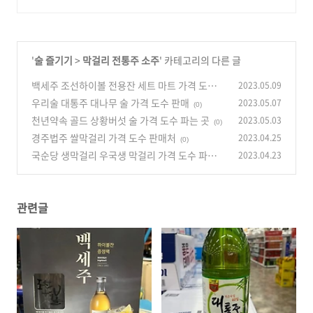
'
술 즐기기
>
막걸리 전통주 소주
' 카테고리의 다른 글
백세주 조선하이볼 전용잔 세트 마트 가격 도수
2023.05.09
파는 곳
우리술 대통주 대나무 술 가격 도수 판매
2023.05.07
(0)
(0)
천년약속 골드 상황버섯 술 가격 도수 파는 곳
2023.05.03
(0)
경주법주 쌀막걸리 가격 도수 판매처
2023.04.25
(0)
국순당 생막걸리 우국생 막걸리 가격 도수 파는
2023.04.23
곳
(0)
관련글