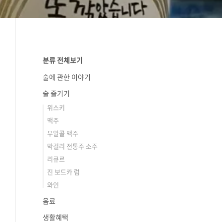
분류 전체보기
술에 관한 이야기
술 즐기기
위스키
맥주
무알콜 맥주
막걸리 전통주 소주
리큐르
진 보드카 럼
와인
음료
생활혜택