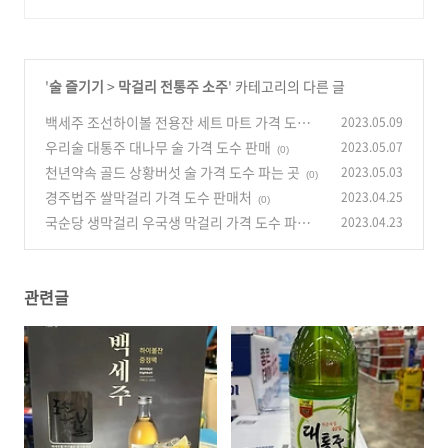
'
술 즐기기
>
막걸리 전통주 소주
' 카테고리의 다른 글
백세주 조선하이볼 전용잔 세트 마트 가격 도수
2023.05.09
파는 곳
우리술 대통주 대나무 술 가격 도수 판매
2023.05.07
(0)
(0)
천년약속 골드 상황버섯 술 가격 도수 파는 곳
2023.05.03
(0)
경주법주 쌀막걸리 가격 도수 판매처
2023.04.25
(0)
국순당 생막걸리 우국생 막걸리 가격 도수 파는
2023.04.23
곳
(0)
관련글