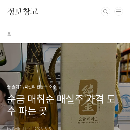
본문 바로가기
정보창고
홈
술 즐기기/막걸리 전통주 소주
순금 매취순 매실주 가격 도
수 파는 곳
by BellusLife
2023. 5. 5.