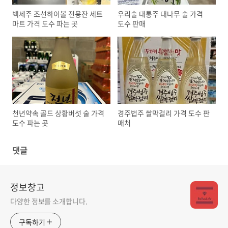
백세주 조선하이볼 전용잔 세트
우리술 대통주 대나무 술 가격
마트 가격 도수 파는 곳
도수 판매
천년약속 골드 상황버섯 술 가격
경주법주 쌀막걸리 가격 도수 판
도수 파는 곳
매처
댓글
정보창고
다양한 정보를 소개합니다.
구독하기