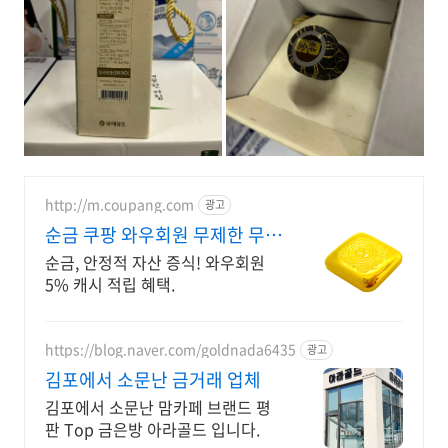
http://m.coupang.com
광고
순금 쿠팡 와우회원 무제한 무료
배송
순금, 안정적 자산 증식! 와우회원
5% 캐시 적립 혜택.
https://blog.naver.com/goldnada6435
광고
김포에서 소문난 금거래 업체
김포에서 소문난 맘카페 브랜드 평
판 Top 금은방 아라골드 입니다.