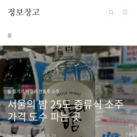
본문 바로가기
정보창고
홈
술 즐기기/막걸리 전통주 소주
서울의 밤 25도 증류식 소주
가격 도수 파는 곳
by BellusLife
2023. 6. 19.