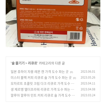
'
술 즐기기
>
리큐르
' 카테고리의 다른 글
일본 츄하이 자몽 레몬 캔 가격 도수 파는 곳
2023.06.01
(0)
미스터 블랙 커피 리큐르 술 가격 도수 파는 곳
2023.05.26
(0)
모차르트 초콜릿 크림 다크 리큐르 가격 도수 파
2023.04.11
는 곳 안내
생 제르맹 엘더프라워 리큐르 가격 도수 파는 곳
2023.04.08
(0)
안내
깔루아 깔루아 민트 커피 리큐르 술 가격 도수 소
2023.03.24
(0)
개
(0)