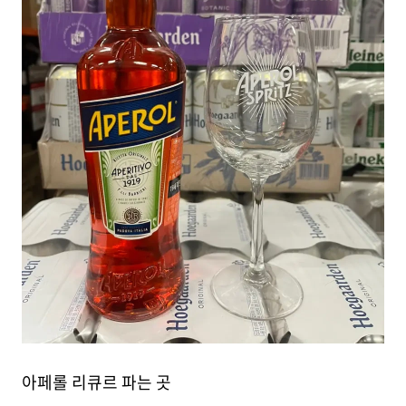
아페롤 리큐르 파는 곳