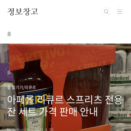
본문 바로가기
정보창고
홈
술 즐기기/리큐르
아페롤 리큐르 스프리츠 전용
잔 세트 가격 판매 안내
by BellusLife
2023. 4. 28.