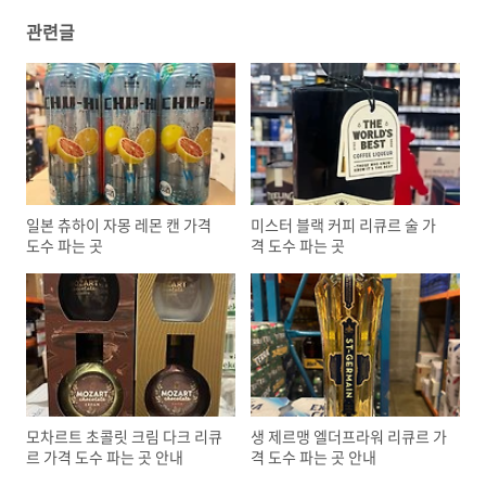
관련글
일본 츄하이 자몽 레몬 캔 가격
미스터 블랙 커피 리큐르 술 가
도수 파는 곳
격 도수 파는 곳
모차르트 초콜릿 크림 다크 리큐
생 제르맹 엘더프라워 리큐르 가
르 가격 도수 파는 곳 안내
격 도수 파는 곳 안내