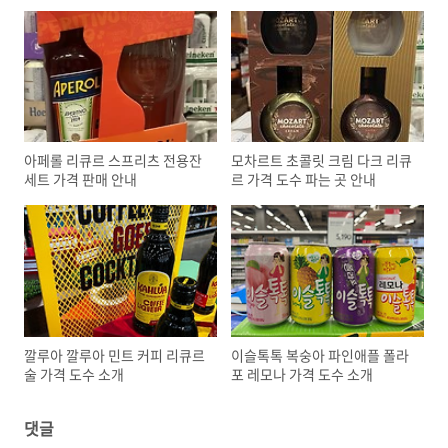
아페롤 리큐르 스프리츠 전용잔
모차르트 초콜릿 크림 다크 리큐
세트 가격 판매 안내
르 가격 도수 파는 곳 안내
깔루아 깔루아 민트 커피 리큐르
이슬톡톡 복숭아 파인애플 폴라
술 가격 도수 소개
포 레모나 가격 도수 소개
댓글