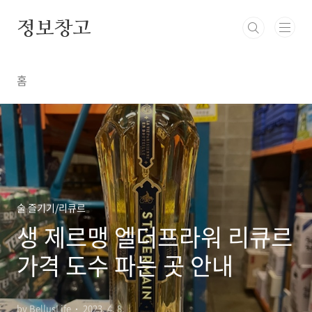
본문 바로가기
정보창고
홈
술 즐기기/리큐르
생 제르맹 엘더프라워 리큐르
가격 도수 파는 곳 안내
by BellusLife
2023. 4. 8.