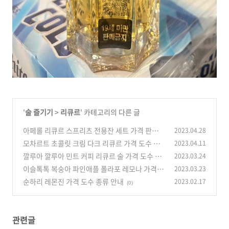
'
술 즐기기
>
리큐르
' 카테고리의 다른 글
아페롤 리큐르 스프리츠 전용잔 세트 가격 판매
2023.04.28
안내
모차르트 초콜릿 크림 다크 리큐르 가격 도수 파
2023.04.11
(0)
는 곳 안내
깔루아 깔루아 민트 커피 리큐르 술 가격 도수 소
2023.03.24
(0)
개
이슬톡톡 복숭아 파인애플 폴라포 레모나 가격 도
2023.03.23
(0)
수 소개
순하리 레몬진 가격 도수 종류 안내
2023.02.17
(0)
(0)
관련글