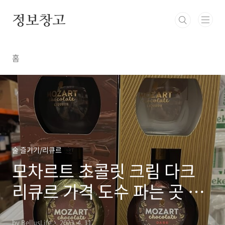
본문 바로가기
정보창고
홈
술 즐기기/리큐르
모차르트 초콜릿 크림 다크
리큐르 가격 도수 파는 곳 안
내
by BellusLife
2023. 4. 11.