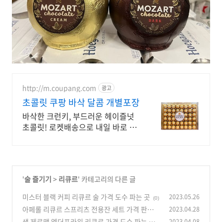
http://m.coupang.com
광고
초콜릿 쿠팡 바삭 달콤 개별포장
바삭한 크런키, 부드러운 헤이즐넛
초콜릿! 로켓배송으로 내일 바로 만
나세요. 단짠 씨솔트, 진한 다크 초콜
릿! 공부하는 아이들 기분 전환에 아
주 좋아요!
'
술 즐기기
>
리큐르
' 카테고리의 다른 글
미스터 블랙 커피 리큐르 술 가격 도수 파는 곳
2023.05.26
(0)
아페롤 리큐르 스프리츠 전용잔 세트 가격 판매
2023.04.28
안내
생 제르맹 엘더프라워 리큐르 가격 도수 파는 곳
2023.04.08
(0)