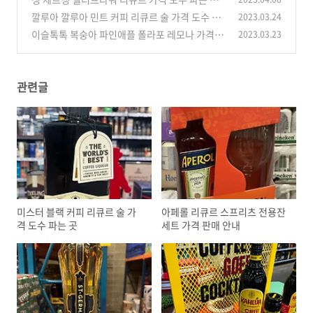
안내
깔루아 깔루아 민트 커피 리큐르 술 가격 도수 소
2023.03.24
(0)
개
이슬톡톡 복숭아 파인애플 폴라포 레모나 가격 도
2023.03.23
(0)
수 소개
(0)
관련글
미스터 블랙 커피 리큐르 술 가
아페롤 리큐르 스프리츠 전용잔
격 도수 파는 곳
세트 가격 판매 안내